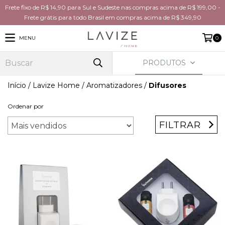
Frete fixo de R$ 14,90 para Sul e Sudeste nas compras acima de R$ 199,00 -
Frete grátis para todo Brasil em compras acima de R$ 349,90
MENU
0
PRODUTOS
Início
/
Lavize Home
/
Aromatizadores
/
Difusores
Ordenar por
FILTRAR