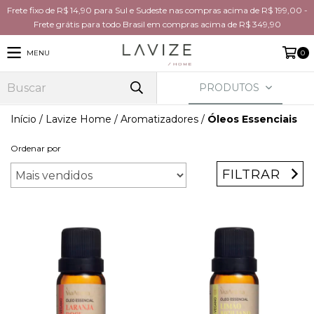
Frete fixo de R$ 14,90 para Sul e Sudeste nas compras acima de R$ 199,00 -
Frete grátis para todo Brasil em compras acima de R$ 349,90
MENU
0
PRODUTOS
Início
/
Lavize Home
/
Aromatizadores
/
Óleos Essenciais
Ordenar por
FILTRAR