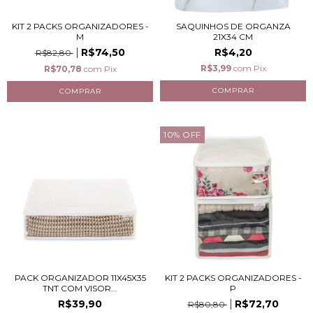
KIT 2 PACKS ORGANIZADORES -
SAQUINHOS DE ORGANZA
M
21X34 CM
R$74,50
R$4,20
R$82,80
R$3,99
com
Pix
R$70,78
com
Pix
10
%
OFF
PACK ORGANIZADOR 11X45X35
KIT 2 PACKS ORGANIZADORES -
TNT COM VISOR...
P
R$39,90
R$72,70
R$80,80