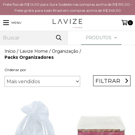
Frete fixo de R$ 14,90 para Sul e Sudeste nas compras acima de R$ 199,00 -
Frete grátis para todo Brasil em compras acima de R$ 349,90
MENU
0
PRODUTOS
Início
/
Lavize Home
/
Organização
/
Packs Organizadores
Ordenar por
FILTRAR