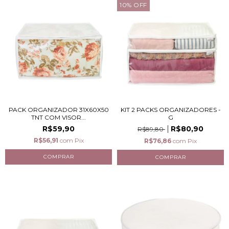
10
%
OFF
PACK ORGANIZADOR 31X60X50
KIT 2 PACKS ORGANIZADORES -
TNT COM VISOR...
G
R$59,90
R$80,90
R$89,80
R$56,91
com
Pix
R$76,86
com
Pix