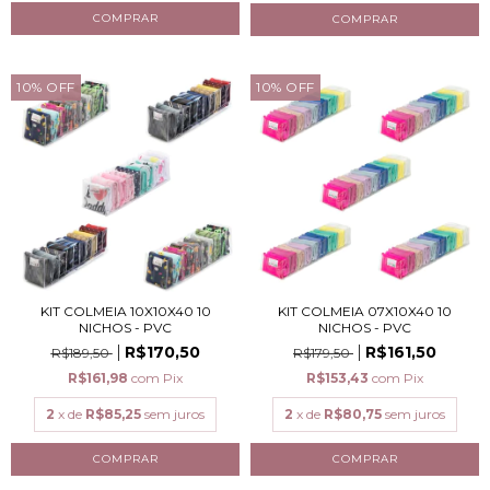
10
%
OFF
10
%
OFF
KIT COLMEIA 10X10X40 10
KIT COLMEIA 07X10X40 10
NICHOS - PVC
NICHOS - PVC
R$170,50
R$161,50
R$189,50
R$179,50
R$161,98
com
Pix
R$153,43
com
Pix
2
x de
R$85,25
sem juros
2
x de
R$80,75
sem juros