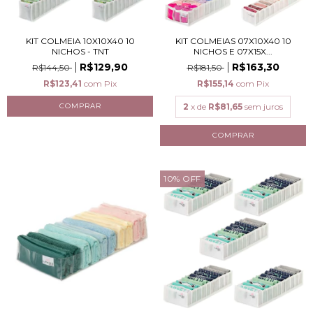
KIT COLMEIA 10X10X40 10
KIT COLMEIAS 07X10X40 10
NICHOS - TNT
NICHOS E 07X15X...
R$129,90
R$163,30
R$144,50
R$181,50
R$123,41
com
Pix
R$155,14
com
Pix
2
x de
R$81,65
sem juros
10
%
OFF