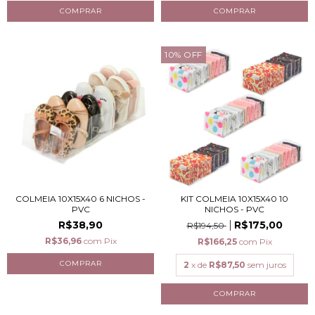
10
%
OFF
COLMEIA 10X15X40 6 NICHOS -
KIT COLMEIA 10X15X40 10
PVC
NICHOS - PVC
R$38,90
R$175,00
R$194,50
R$36,96
com
Pix
R$166,25
com
Pix
2
x de
R$87,50
sem juros