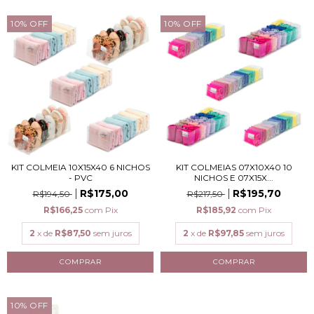
10
%
OFF
10
%
OFF
KIT COLMEIA 10X15X40 6 NICHOS
KIT COLMEIAS 07X10X40 10
- PVC
NICHOS E 07X15X...
R$175,00
R$195,70
R$194,50
R$217,50
R$166,25
com
Pix
R$185,92
com
Pix
2
x de
R$87,50
sem juros
2
x de
R$97,85
sem juros
10
%
OFF