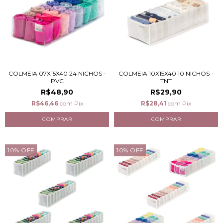
COLMEIA 07X15X40 24 NICHOS -
COLMEIA 10X15X40 10 NICHOS -
PVC
TNT
R$48,90
R$29,90
R$46,46
com
Pix
R$28,41
com
Pix
10
%
OFF
10
%
OFF