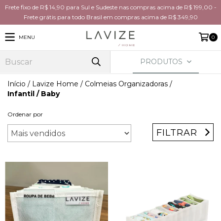
Frete fixo de R$ 14,90 para Sul e Sudeste nas compras acima de R$ 199,00 -
Frete grátis para todo Brasil em compras acima de R$ 349,90
MENU
0
PRODUTOS
Início
/
Lavize Home
/
Colmeias Organizadoras
/
Infantil / Baby
Ordenar por
FILTRAR