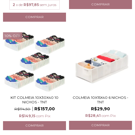
2
x de
R$97,85
sem juros
10
%
OFF
KIT COLMEIA 10X30X40 10
COLMEIA 10X15X40 6 NICHOS -
NICHOS - TNT
TNT
R$157,00
R$29,90
R$174,50
R$28,41
com
Pix
R$149,15
com
Pix