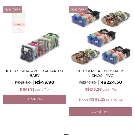
10
%
OFF
10
%
OFF
KIT COLMEIA PVC E GABARITO
KIT COLMEIA 10X30X40 10
BABY
NICHOS - PVC
R$43,90
R$224,50
R$48,80
R$249,50
R$41,71
com
Pix
R$213,28
com
Pix
2
x de
R$112,25
sem juros