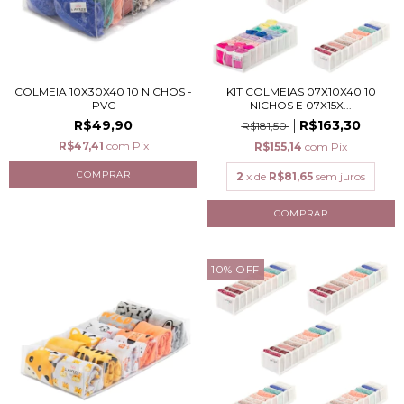
COLMEIA 10X30X40 10 NICHOS -
KIT COLMEIAS 07X10X40 10
PVC
NICHOS E 07X15X...
R$49,90
R$163,30
R$181,50
R$47,41
com
Pix
R$155,14
com
Pix
2
x de
R$81,65
sem juros
10
%
OFF