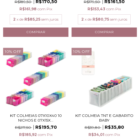
R$170,50
R$161,50
R$189,50
R$179,50
R$161,98
com
Pix
R$153,43
com
Pix
2
x de
R$85,25
sem juros
2
x de
R$80,75
sem juros
10
%
OFF
10
%
OFF
KIT COLMEIAS 07X10X40 10
KIT COLMEIA TNT E GABARITO
NICHOS E 07X15X...
BABY
R$195,70
R$35,80
R$217,50
R$39,80
R$185,92
com
Pix
R$34,01
com
Pix