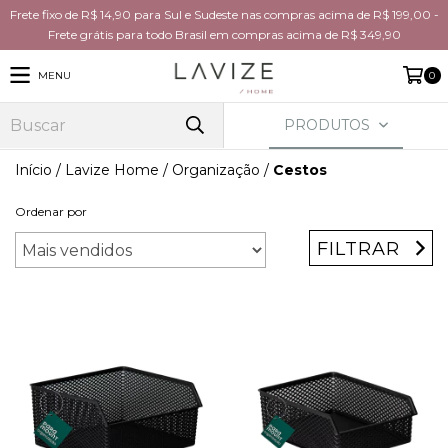
Frete fixo de R$ 14,90 para Sul e Sudeste nas compras acima de R$ 199,00 -
Frete grátis para todo Brasil em compras acima de R$ 349,90
MENU
0
PRODUTOS
Início
/
Lavize Home
/
Organização
/
Cestos
Ordenar por
FILTRAR