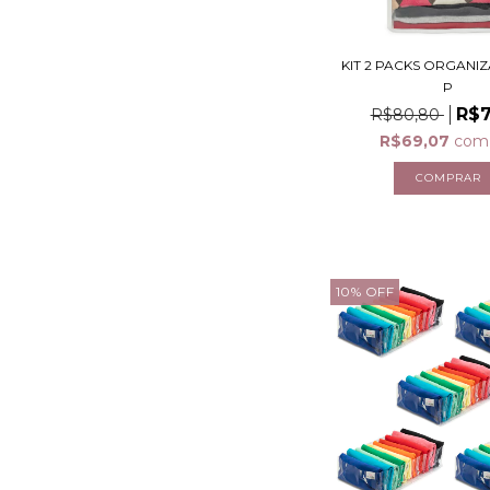
KIT 2 PACKS ORGANI
P
R$7
R$80,80
R$69,07
com
10
%
OFF