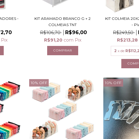
ZADORES -
KIT ARAMADO BRANCO G + 2
KIT COLMEIA 20X
COLMEIAS TNT
- P
2,70
R$96,00
R$106,70
R$249,50
Pix
R$91,20
com
Pix
R$213,2
2
x de
R$112,
10
%
OFF
10
%
OFF