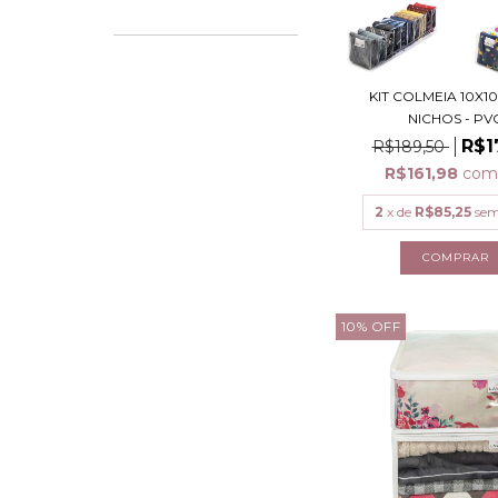
KIT COLMEIA 10X10
NICHOS - PV
R$1
R$189,50
R$161,98
co
2
x de
R$85,25
sem
10
%
OFF