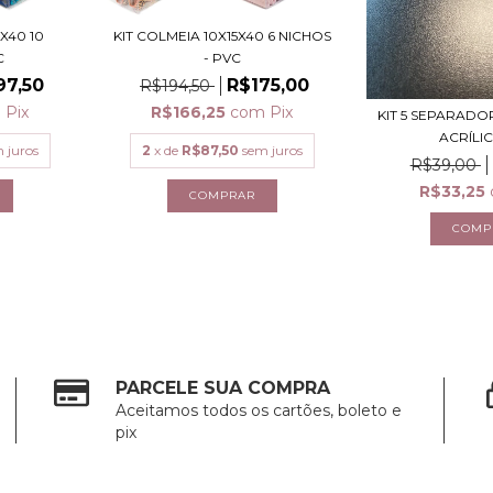
X40 10
KIT COLMEIA 10X15X40 6 NICHOS
C
- PVC
97,50
R$175,00
R$194,50
m
Pix
R$166,25
com
Pix
KIT 5 SEPARADO
ACRÍLICO
 juros
2
x de
R$87,50
sem juros
R$39,00
R$33,25
PARCELE SUA COMPRA
Aceitamos todos os cartões, boleto e
pix