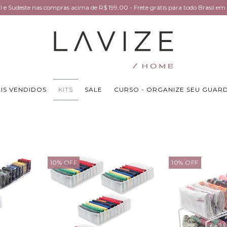
Sul e Sudeste nas compras acima de R$ 199,00 - Frete grátis para todo Brasil 
IS VENDIDOS
KITS
SALE
CURSO - ORGANIZE SEU GUAR
10
%
OFF
10
%
OFF