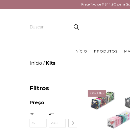
Frete fixo de R$ 14,90 para 
INÍCIO
PRODUTOS
MA
Início
Kits
/
Filtros
10
%
OFF
Preço
DE
ATÉ