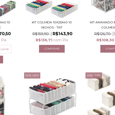
X40 10
KIT COLMEIA 10X25X40 10
KIT ARAMADO 
C
NICHOS - TNT
COLMEI
70,50
R$143,90
R$159,90
R$126,70
m
Pix
R$136,71
com
Pix
R$108,3
 juros
10
%
OFF
10
%
OFF