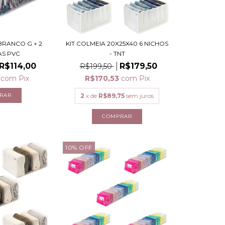
BRANCO G + 2
KIT COLMEIA 20X25X40 6 NICHOS
AS PVC
- TNT
R$114,00
R$179,50
R$199,50
0
com
Pix
R$170,53
com
Pix
2
x de
R$89,75
sem juros
10
%
OFF