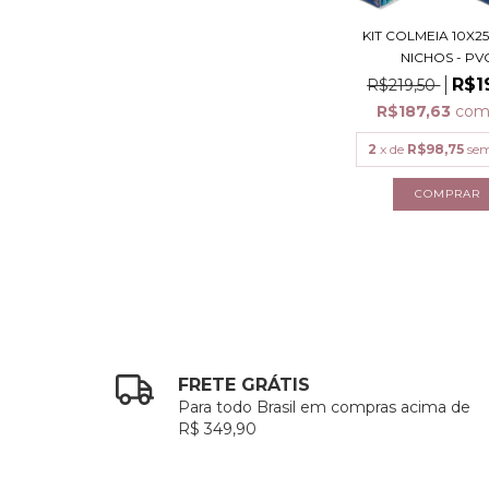
KIT COLMEIA 10X25
NICHOS - PV
R$1
R$219,50
R$187,63
co
2
x de
R$98,75
sem
FRETE GRÁTIS
Para todo Brasil em compras acima de
R$ 349,90