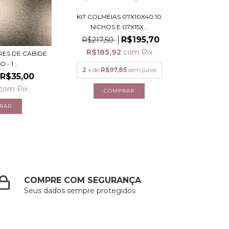
KIT COLMEIAS 07X10X40 10
NICHOS E 07X15X...
R$195,70
R$217,50
R$185,92
com
Pix
RES DE CABIDE
 - 1...
2
x de
R$97,85
sem juros
R$35,00
com
Pix
COMPRE COM SEGURANÇA
Seus dados sempre protegidos