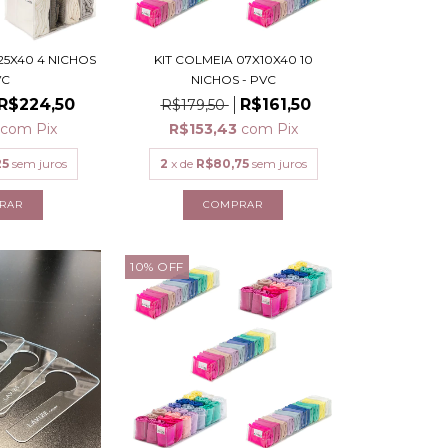
25X40 4 NICHOS
KIT COLMEIA 07X10X40 10
VC
NICHOS - PVC
R$224,50
R$161,50
R$179,50
8
com
Pix
R$153,43
com
Pix
25
sem juros
2
x de
R$80,75
sem juros
10
%
OFF