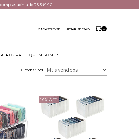
em compras acima de R$ 349,90
0
CADASTRE-SE
INICIAR SESSÃO
DA-ROUPA
QUEM SOMOS
Ordenar por
10
%
OFF