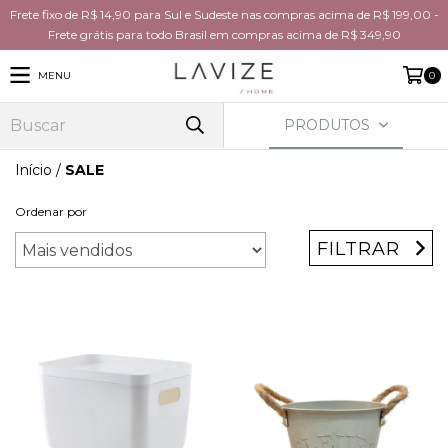
Frete fixo de R$ 14,90 para Sul e Sudeste nas compras acima de R$ 199,00 -
Frete grátis para todo Brasil em compras acima de R$ 349,90
MENU
0
PRODUTOS
Início
/
SALE
Ordenar por
FILTRAR