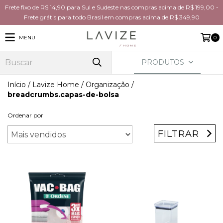
Frete fixo de R$ 14,90 para Sul e Sudeste nas compras acima de R$ 199,00 -
Frete grátis para todo Brasil em compras acima de R$ 349,90
MENU
0
PRODUTOS
Início
/
Lavize Home
/
Organização
/
breadcrumbs.capas-de-bolsa
Ordenar por
FILTRAR