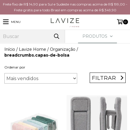
Frete fixo de R$ 14,90 para Sul e Sudeste nas compras acima de R$ 199,00 -
Frete grátis para todo Brasil em compras acima de R$ 349,90
MENU
0
PRODUTOS
Início
/
Lavize Home
/
Organização
/
breadcrumbs.capas-de-bolsa
Ordenar por
FILTRAR