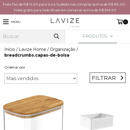
Frete fixo de R$ 14,90 para Sul e Sudeste nas compras acima de R$ 199,00 -
Frete grátis para todo Brasil em compras acima de R$ 349,90
MENU
0
PRODUTOS
Início
/
Lavize Home
/
Organização
/
breadcrumbs.capas-de-bolsa
Ordenar por
FILTRAR