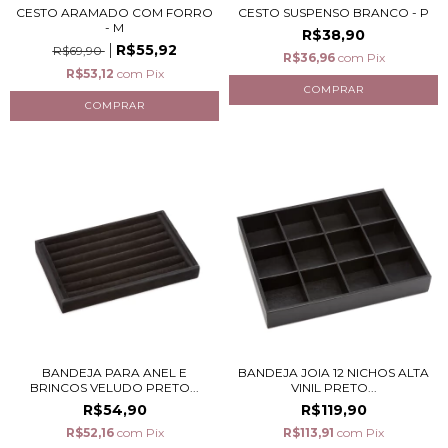
CESTO ARAMADO COM FORRO
CESTO SUSPENSO BRANCO - P
- M
R$38,90
R$55,92
R$69,90
R$36,96
com
Pix
R$53,12
com
Pix
BANDEJA PARA ANEL E
BANDEJA JOIA 12 NICHOS ALTA
BRINCOS VELUDO PRETO...
VINIL PRETO...
R$54,90
R$119,90
R$52,16
com
Pix
R$113,91
com
Pix