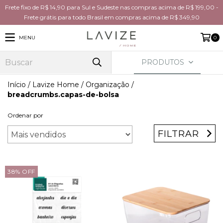
Frete fixo de R$ 14,90 para Sul e Sudeste nas compras acima de R$ 199,00 -
Frete grátis para todo Brasil em compras acima de R$ 349,90
MENU
0
PRODUTOS
Início
/
Lavize Home
/
Organização
/
breadcrumbs.capas-de-bolsa
Ordenar por
FILTRAR
38
%
OFF