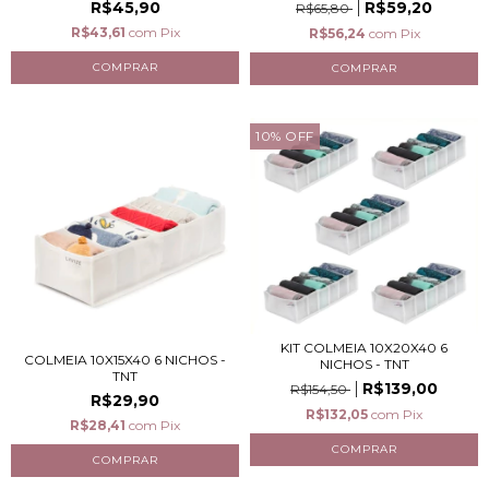
R$45,90
R$59,20
R$65,80
R$43,61
com
Pix
R$56,24
com
Pix
10
%
OFF
KIT COLMEIA 10X20X40 6
COLMEIA 10X15X40 6 NICHOS -
NICHOS - TNT
TNT
R$139,00
R$154,50
R$29,90
R$132,05
com
Pix
R$28,41
com
Pix