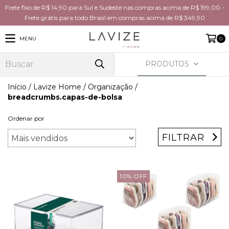
Frete fixo de R$ 14,90 para Sul e Sudeste nas compras acima de R$ 199,00 -
Frete grátis para todo Brasil em compras acima de R$ 349,90
MENU
0
PRODUTOS
Início
/
Lavize Home
/
Organização
/
breadcrumbs.capas-de-bolsa
Ordenar por
FILTRAR
10
%
OFF